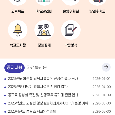
교육목표
학교알리미
운영위원회
방과후학교
학교도서관
정보공개
각종양식
공
공
공지사항
가정통신문
지
지
사
2026년도 여름철 교육시설물 안전점검 결과 공개
2026-07-01
항
사
2026년도 해빙기 교육시설 안전점검 결과
2026-04-09
항
공교육 정상화 촉진 및 선행교육 규제에 관한 안내
2026-04-09
더
2026학년도 고정형 영상정보처리기기(CCTV) 운영 계획
2026-03-30
보
2026학년도 능길초 학교안전계획
2026-03-30